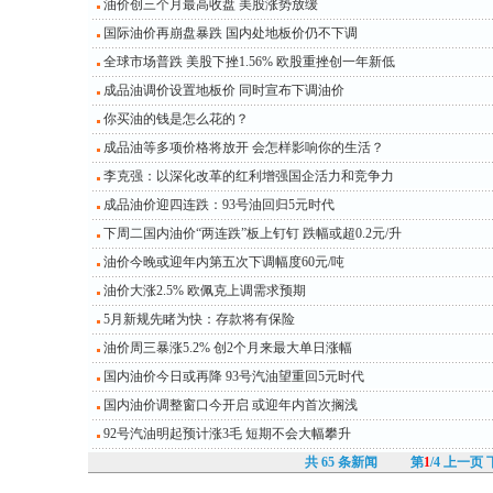
油价创三个月最高收盘 美股涨势放缓
国际油价再崩盘暴跌 国内处地板价仍不下调
全球市场普跌 美股下挫1.56% 欧股重挫创一年新低
成品油调价设置地板价 同时宣布下调油价
你买油的钱是怎么花的？
成品油等多项价格将放开 会怎样影响你的生活？
李克强：以深化改革的红利增强国企活力和竞争力
成品油价迎四连跌：93号油回归5元时代
下周二国内油价“两连跌”板上钉钉 跌幅或超0.2元/升
油价今晚或迎年内第五次下调幅度60元/吨
油价大涨2.5% 欧佩克上调需求预期
5月新规先睹为快：存款将有保险
油价周三暴涨5.2% 创2个月来最大单日涨幅
国内油价今日或再降 93号汽油望重回5元时代
国内油价调整窗口今开启 或迎年内首次搁浅
92号汽油明起预计涨3毛 短期不会大幅攀升
共
65
条新闻
第
1
/4
上一页