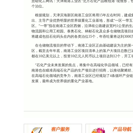
慧聪化工网讯：天津南港工业区“北方石化产品枢纽港”现雏形，包
个泊位。
根据规划，天津滨海新区南港工业区将用15年左右时间，建成
出、主导产业优势明显的世界级重化工业基地，形成“一区一带五
区。“一带”指在南港工业区西侧，沿津歧公路建设宽约1公里的
物流园和公用工程园。泰奥石化、林献石化及众多仓储物流项目的建
将建成包括石化码头在内的各类泊位35个，年吞吐量将达到300
在仓储物流项目的带动下，南港工业区正由基础建设为主的第一
区，截至去年年底，南港工业区项目清单上的落户大项目总数已近4
都在10亿美元以上，投资10亿元人民币以上项目达到12个，开
“石化产业未来发展的焦点，将集中在高端化学品领域，已经有
南港也在瞄准高端石化产品的生产项目进行招商，以推动聚烯烃
在高端石化领域的竞争力，南港工业区已经规划了4条循环产业链
发展，最终成为世界级的重化产业基地。