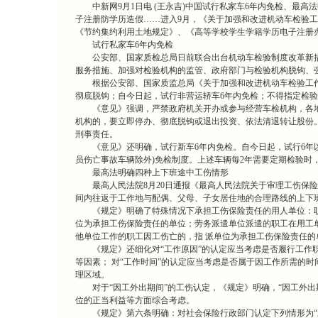
中新网9月1日电 (王永吉)中国试行私家车6年内免检、最高
子注册防学历造假……进入9月，《关于加强和改进机动车检验
《节约集约利用土地规定》、《高等学校学生学籍学历电子注册
试行私家车6年内免检
公安部、国家质检总局日前联合出台机动车检验制度改革新措
服务措施、加强对检验机构的监管、政府部门与检验机构脱钩、
根据公安部、国家质监总局《关于加强和改进机动车检验工作
彻底脱钩；自今日起，试行非营运轿车6年内免检；不得指定检
《意见》强调，严禁政府机关开办或参与经营车检机构，各地
机构的，要立即停办、彻底脱钩或退出投资、依法清退转让股份
刑事责任。
《意见》还明确，试行新车6年内免检。自今日起，试行6年以
员伤亡事故车辆除外)免检制度。上述车辆每2年需要定期检验时
最高法明确四种上下班途中工伤情形
最高人民法院8月20日通报《最高人民法院关于审理工伤保险
间内往返于工作地与配偶、父母、子女居住地的合理路线的上下
《规定》明确了特殊情况下承担工伤保险责任的用人单位：职
位为承担工伤保险责任的单位；劳务派遣单位派遣的职工在用工
他单位工作的职工因工伤亡的，指 派单位为承担工伤保险责任的
《规定》还细化对“工作原因”的认定应当考虑是否履行工作职
等因素； 对“工作时间”的认定应当考虑是否属于因工作所需的
理区域。
对于“因工外出期间”的工伤认定，《规定》明确，“因工外出期
位的正当利益等方面综合考虑。
《规定》第六条明确：对社会保险行政部门认定下列情形为“上