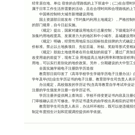
经常居住地、单位 宿舍的合理路线的上下班途中；(二)在合理时
属于日常工作生活所需要的活动，且在合理时间和合理路线的上下
中国将控制特大城市新增建设用地
国土资源部日前发布《节约集约利用土地规定》，严格控制特
的部门规章，自今日起实施。
《规定》提出，国家对建设用地实行总量控制，下级规划不得
加集约用地程度高、发展潜力大的地区和中小城市、县城建设用
《规定》明确，经营性用地应当以招标拍卖挂牌的方式确定土
价标准。禁止以土地换项目、先征后返、补贴、奖励等形式变相
《规定》鼓励土地使用者在符合规划的前提下，通过厂房加层
改变用途的前提下，现有工业 用地提高土地利用率和增加容积
用地，可以实行差别化的地价政策。另外，分期建设的大中型工
全面实施学籍电子注册防学历造假
教育部日前印发了《高等学校学生学籍学历电子注册办法》(以
学年及毕(结)业生学历证书的电子注册。教育部学生司负责人表
办法规定，高校颁发的学历证书(含高等教育自学考试毕业证书
注册的学生颁发并注册一份学历证书。
学历注册并提供网上查询后，学校不得变更证书内容及注册信
门审核确认后方可修改。学历证书遗失的由学校出具相应的证明
教育部学生司负责人表示，办法环环相扣，既可以使违规招生
制定年度招生计划和宏观调控提供科学依据。