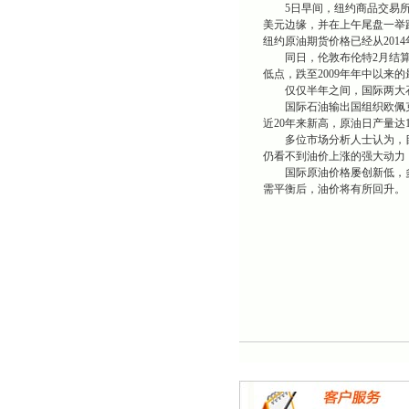
5日早间，纽约商品交易所明年
美元边缘，并在上午尾盘一举跌
纽约原油期货价格已经从2014
同日，伦敦布伦特2月结算的原油
低点，跌至2009年年中以来
仅仅半年之间，国际两大石油
国际石油输出国组织欧佩克去
近20年来新高，原油日产量达1
多位市场分析人士认为，目
仍看不到油价上涨的强大动力
国际原油价格屡创新低，多个
需平衡后，油价将有所回升。