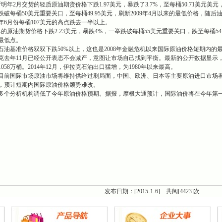
2月交货的轻质原油期货价格下跌1.97美元，暴跌了3.7%，至每桶50.71美元美元
破每桶50美元重要关口，至每桶49.95美元，刷新2009年4月以来的最低价格，随后
年6月份每桶107美元的高点跌去一半以上。
期货价格下跌2.23美元，暴跌4%，一举跌破每桶55美元重要关口，跌至每桶54.19
的最低点。
基准价格双双下跌50%以上，这也是2008年金融危机以来国际原油价格短期内的
年11月已经公开表态不会减产，意图让市场自己找到平衡。最新的公开数据显示，2
058万桶。2014年12月，伊拉克石油出口猛增，为1980年以来最高。
前国际市场原油市场将维持供给过剩局面，中国、欧洲、日本等主要原油进口市场看
，预计短期内国际原油价格颓势难改。
分析机构调低了今年原油价格预期。据报，摩根大通预计，国际油价将在今年第一季
发布日期：[2015-1-6] 共阅[
4423
]次