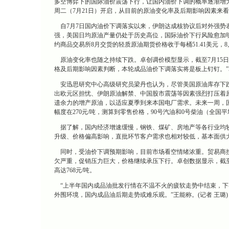
多空博弈下的国际油价震荡下行，让国内油价下调的概率逐渐增
周二（7月21日）开启，从目前的原油变化率及后期影响因素来看，
自7月7日国内油价下调落实以来，伊朗达成核协议后对外强势
强，美国日均原油产量仍处于历史高位，国际油价下行风险愈加明
约商品交易所8月交货的轻质原油期货价格收于每桶51.41美元，8
原油变化率也随之持续下跌。卓创调价模型显示，截至7月15日收盘
格及后期影响因素判断，本轮成品油价下调落实将是板上钉钉。
安迅思研究中心高级研究员梁丹也认为，尽管美国原油库存下跌
出欧元区担忧、伊朗原油解禁、中国股市震荡等因素强烈打压着
遗余力的增产原油，以适应夏季到来本国电厂需求。未来一周，国
幅度在270元/吨，测算到零售价格，90号汽油和0号柴油（全国平均
据了解，国内经济增速缓慢，钢铁、煤矿、房地产等各行业均较
升级、价格偏高影响，直批环节客户需求也相对较低，基本面供
同时，受油价下调预期影响，目前市场看空情绪浓重。贸易商按
欠严重，促销压力巨大，价格继续承压下行。卓创数据显示，截至16
高达768元/吨。
“上半年国内成品油批发行情在不温不火的疲软走势中结束，下
外围环境，国内成品油后期走势或难乐观。”王能称。(记者 王璐)