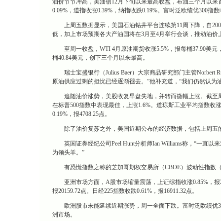
油价节节冲高，美油创12月下旬以来最高收盘，布油三个月以来
0.09%，道指收涨0.39%，纳指收跌0.19%。富时泛欧绩优300指数
上周五数据显示，美国石油钻井平台连续第11周下降，自2009
低，加上市场预期各大产油国将在3月至4月举行会谈，推动油价
至周一收盘，WTI 4月原油期货收涨5.5%，报每桶37.90美
桶40.84美元，创下三个月以来最高。
瑞士宝盛银行（Julius Baer）大宗商品研究部门主管Norbe
原油供应过剩的担忧已经逐渐褪去。”他补充道，“我们仍然认为
追随油价涨势，美股收复早盘失地，并转而微幅上涨。截至周一收盘，标
在标普500指数中表现最佳，上涨1.6%。道琼斯工业平均指数收涨66.
0.19%，报4708.25点。
除了油价复苏之外，美国近期公布的经济数据，包括上周五的
英国证券经纪公司Peel Hunt分析师Ian Williams称
为领头羊。”
有恐慌指数之称的芝加哥期权交易所（CBOE）波动性指数（VIX
亚洲市场方面，A股市场缩量震荡，上证综指收涨0.85%，报2898
报20159.72点。日经225指数收跌0.61%，报16911.32点。
欧洲股市未能延续近期涨势，周一全面下跌。富时泛欧绩优300指数
洲市场。