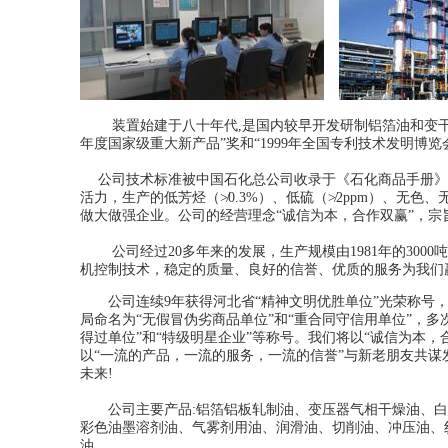
装置始建于八十年代,是国内较早开发研制铝箔油和变干油
年度国家级重大新产品”奖和“1999年全国专利技术发明博览
公司技术标准被中国石化总公司收录于《石化商品手册》并
活力，生产的低芳烃（≯0.3%）、低硫（≯2ppm）、无
做大做强企业。公司的经营理念“诚信为本，合作双赢”，宗
公司经过20多年来的发展，生产规模由1981年的3000吨
机控制技术，稳定的质量、良好的信誉、优质的服务为我们赢
公司连续9年获得河北省“精神文明优胜单位”光荣称号，
局命名为“无假冒伪劣商品单位”和“重合同守信用单位”，多
得过单位”和“特级明星企业”等称号。我们将以“诚信为本，
以“一流的产品，一流的服务，一流的信誉”与新老朋友共谋
未来!
公司主要产品:铝箔铝板轧制油、变压器气相干燥油、白
彩色油墨溶剂油、气雾剂用油、润滑油、切削油、冲压油、
油。